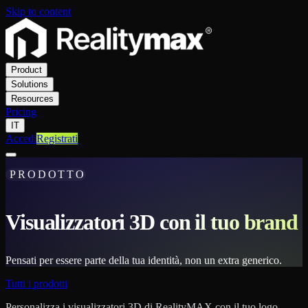
Skip to content
Product
Solutions
Resources
Pricing
IT
Accedi
Registrati
PRODOTTO
Visualizzatori 3D con il tuo brand
Pensati per essere parte della tua identità, non un extra generico.
Tutti i prodotti
Personalizza i visualizzatori 3D di RealityMAX con il tuo logo,