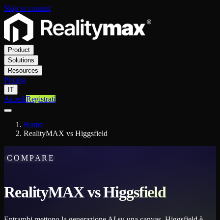
Skip to content
Product
Solutions
Resources
Pricing
IT
Accedi
Registrati
Home
RealityMAX vs Higgsfield
COMPARE
RealityMAX vs Higgsfield
Entrambi mettono la generazione AI su una canvas. Higgsfield è