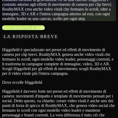
costruito attorno agli effetti di movimento di camera per clip brevi;
RealityMAX crea anche video virali che fermano lo scroll, oltre a
immagine, 3D e AR e l'intera campagna attorno ad essi, con ogni
modello leader su una canvas, scelto per ogni step.
Prova RealityMAX gratis
LA RISPOSTA BREVE
Higgsfield è specializzato nei preset ed effetti di movimento di
camera per clip brevi. RealityMAX genera anche video virali che
fermano lo scroll, ogni modello video leader, personaggi coerenti, e
li trasforma in campagne complete di immagine, video, 3D e AR.
Scegli Higgsfield per gli effetti di movimento; scegli RealityMAX
per il video virale più l'intera campagna.
Dove eccelle Higgsfield
Higgsfield è davvero forte nei preset ed effetti di movimento di
camera: movimenti d'impatto e template di movimento pensati per i
social. Detto questo, va chiarito: creare video virali è anche uno dei
punti di forza di spicco di RealityMAX, che genera video social che
fermano lo scroll con ogni modello video leader e mantiene
personaggi e brand coerenti. La vera differenza è tutto ciò che