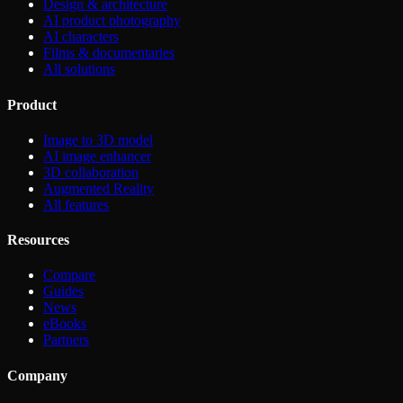
Design & architecture
AI product photography
AI characters
Films & documentaries
All solutions
Product
Image to 3D model
AI image enhancer
3D collaboration
Augmented Reality
All features
Resources
Compare
Guides
News
eBooks
Partners
Company