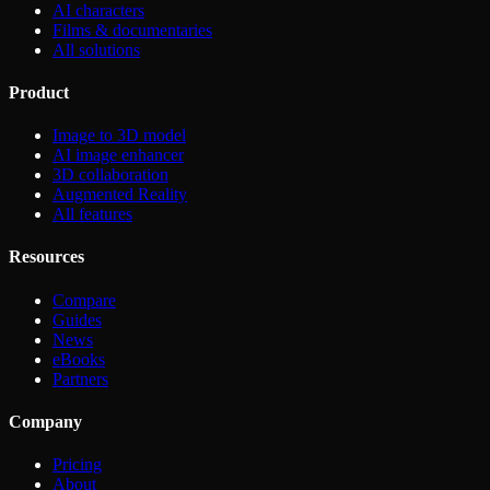
AI characters
Films & documentaries
All solutions
Product
Image to 3D model
AI image enhancer
3D collaboration
Augmented Reality
All features
Resources
Compare
Guides
News
eBooks
Partners
Company
Pricing
About