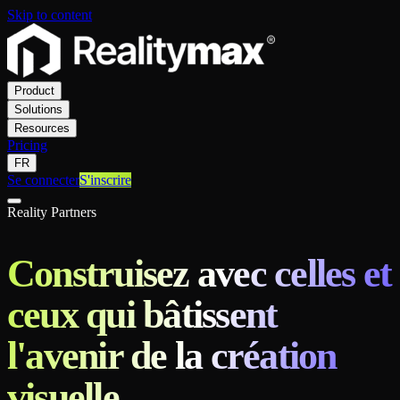
Skip to content
Product
Solutions
Resources
Pricing
FR
Se connecter
S'inscrire
Reality Partners
Construisez avec celles et
ceux qui bâtissent
l'avenir de la création
visuelle.