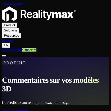
Skip to content
Product
Solutions
Resources
Pricing
FR
Se connecter
S'inscrire
PRODUIT
Commentaires sur vos modèles
3D
Le feedback ancré au point exact du design.
Tous les produits