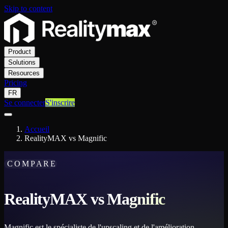
Skip to content
Product
Solutions
Resources
Pricing
FR
Se connecter
S'inscrire
Accueil
RealityMAX vs Magnific
COMPARE
RealityMAX vs Magnific
Magnific est le spécialiste de l'upscaling et de l'amélioration.