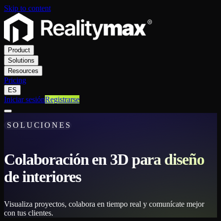
Skip to content
Product
Solutions
Resources
Pricing
ES
Iniciar sesión
Registrarse
SOLUCIONES
Colaboración en 3D para diseño
de interiores
Visualiza proyectos, colabora en tiempo real y comunícate mejor
con tus clientes.