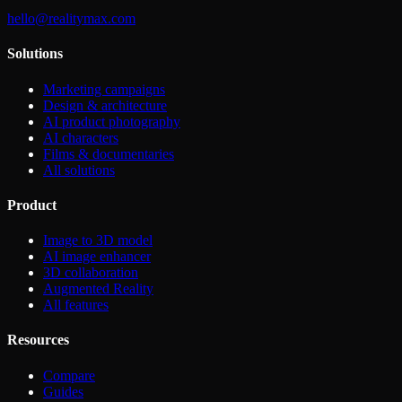
hello@realitymax.com
Solutions
Marketing campaigns
Design & architecture
AI product photography
AI characters
Films & documentaries
All solutions
Product
Image to 3D model
AI image enhancer
3D collaboration
Augmented Reality
All features
Resources
Compare
Guides