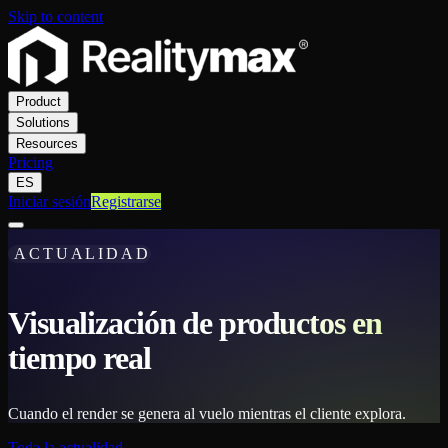
Skip to content
Product
Solutions
Resources
Pricing
ES
Iniciar sesión
Registrarse
ACTUALIDAD
Visualización de productos en
tiempo real
Cuando el render se genera al vuelo mientras el cliente explora.
Toda la actualidad