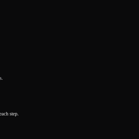
s.
each step.