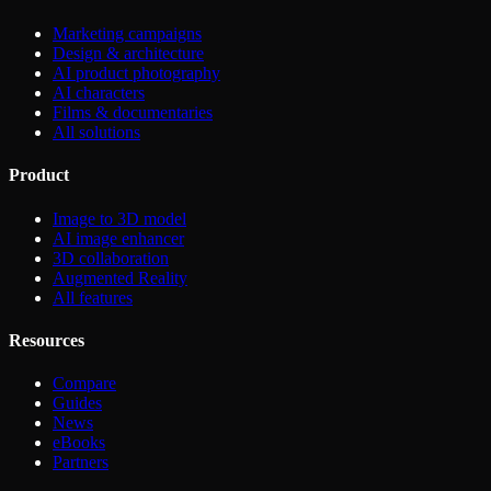
Marketing campaigns
Design & architecture
AI product photography
AI characters
Films & documentaries
All solutions
Product
Image to 3D model
AI image enhancer
3D collaboration
Augmented Reality
All features
Resources
Compare
Guides
News
eBooks
Partners