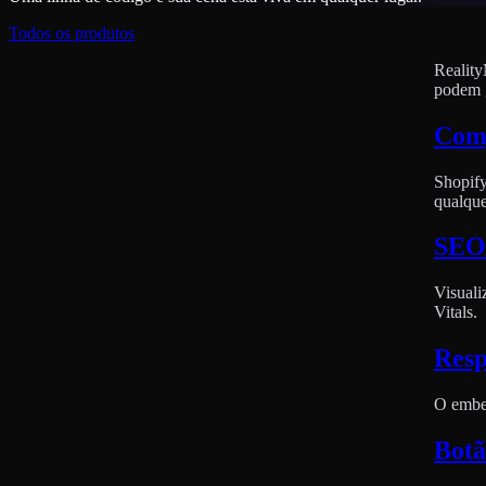
Todos os produtos
Reality
podem g
Com
Shopif
qualqu
SEO-
Visual
Vitals.
Resp
O embed
Bot