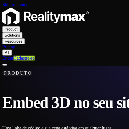
Skip to content
Product
Solutions
Resources
Pricing
PT
Entrar
Cadastre-se
PRODUTO
Embed 3D no seu si
Uma linha de código e sua cena está viva em qualquer lugar.