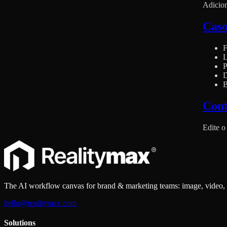
Adicion
Caso
F
L
P
D
B
Cont
Edite o
The AI workflow canvas for brand & marketing teams: image, video, 
hello@realitymax.com
Solutions